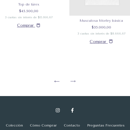
Top de lúrex
$45.500,00
3
cuotas sin interés de
$15.166,67
Musculosa Morley básica
Comprar
$35.000,00
3
cuotas sin interés de
$11.666,67
Comprar
Colección
Cómo Comprar
Contacto
Preguntas Frecuentes