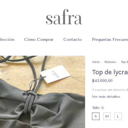
lección
Cómo Comprar
Contacto
Preguntas Frecuen
Inicio
.
Remeras
.
Top d
Top de lycra
$45.000,00
3
cuotas sin interés 
Ver más detalles
Talle:
S
S
M
L