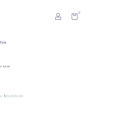
0
tes
e lycra
de
$15.000,00