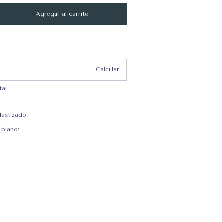
Cambiar CP
Calcular
tal
lastizado.
plano: