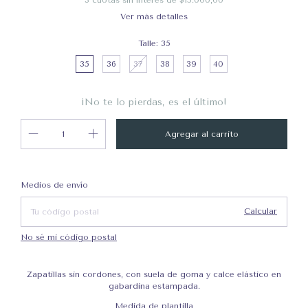
3
cuotas sin interés de
$15.000,00
Ver más detalles
Talle:
35
35
36
37
38
39
40
¡No te lo pierdas, es el último!
Cambiar CP
Entregas para el CP:
Medios de envío
Calcular
No sé mi código postal
Zapatillas sin cordones, con suela de goma y calce elástico en
gabardina estampada.
Medida de plantilla